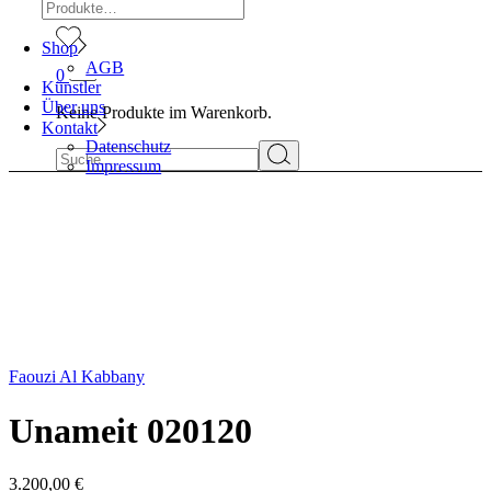
Suchen
Shop
AGB
0
Künstler
Über uns
Keine Produkte im Warenkorb.
Kontakt
Datenschutz
Suchen
Impressum
Faouzi Al Kabbany
Unameit 020120
3.200,00
€