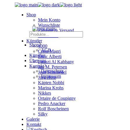
Skip
to
Shop
the
Mein Konto
content
Wunschliste
Zahlung & Versand
Suchen
Warenkorb
Künstler
Shop
4000
AGB
Cross Magri
Künstler
Enric Alberti
Über uns
Faouzi Al Kabbany
Kontakt
Jan M. Petersen
Datenschutz
Jean Schmiedel
Impressum
Jörg Herz
Käpten Nobbi
Marina Krohs
Nikkes
Ortaire de Coupigny
Pedro Anacker
Rolf Boscheinen
Silky
Galerie
Kontakt