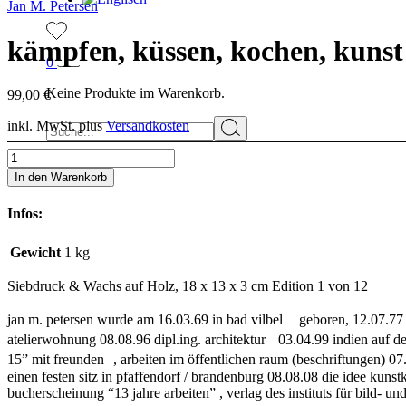
Jan M. Petersen
kämpfen, küssen, kochen, kunst
0
Keine Produkte im Warenkorb.
99,00
€
Suchen
inkl. MwSt.
plus
Versandkosten
kämpfen,
küssen,
In den Warenkorb
kochen,
kunst
Infos:
quantity
Gewicht
1 kg
Siebdruck & Wachs auf Holz, 18 x 13 x 3 cm Edition 1 von 12
jan m. petersen wurde am 16.03.69 in bad vilbel geboren, 12.07.77 
atelierwohnung 08.08.96 dipl.ing. architektur 03.04.99 indien auf de
15” mit freunden , arbeiten im öffentlichen raum (beschriftungen) 07
einen festen sitz in pfaffendorf / brandenburg 08.08.08 die idee kuns
bucherscheinung “13 jahre arbeiten” , verlag des instituts für bild- u