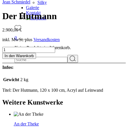
Jean Schmiedel
Silky
Galerie
Kontakt
Der Hutmann
2.900,00
€
0
inkl. MwSt.
plus
Versandkosten
Keine Produkte im Warenkorb.
Der
Hutmann
In den Warenkorb
Suchen
quantity
Infos:
Gewicht
2 kg
Titel: Der Hutmann, 120 x 100 cm, Acryl auf Leinwand
Weitere Kunstwerke
An der Theke