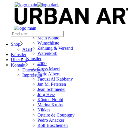
Skip
to
the
content
Shop
Suchen
Mein Konto
Wunschliste
Shop
Zahlung & Versand
AGB
Warenkorb
Künstler
Künstler
Über uns
4000
Kontakt
Cross Magri
Datenschutz
Enric Alberti
Impressum
Faouzi Al Kabbany
Jan M. Petersen
Jean Schmiedel
Jörg Herz
Käpten Nobbi
Marina Krohs
Nikkes
Ortaire de Coupigny
Pedro Anacker
Rolf Boscheinen