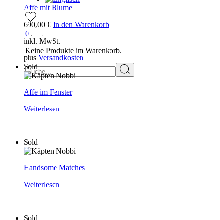
Affe mit Blume
690,00
€
In den Warenkorb
0
inkl. MwSt.
Keine Produkte im Warenkorb.
plus
Versandkosten
Sold
Suchen
Affe im Fenster
Weiterlesen
Sold
Handsome Matches
Weiterlesen
Sold