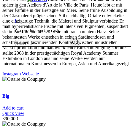
später in den Ateliers d'Art de la Ville de Paris. Heute lebt er mit
seiner Familie in der Bretagne am Meer. Seine frühe Ausbildung in
der Glasmalerei prägte seinen Stil nachhaltig. Ortaire entwickelte
0
eine einzigartige Technik, die Malerei und Skulptur verbindet: Er
malt hyperrealistische Fische mit intensiven Pigmenten, suspendiert
No products in the cart.
sie in Paraffin und überzieht sie mit transparentem Harz. Seine
bekanntesten Werke entstehen in echten Sardinendosen und
Search
schaffen einen faszinierenden Kontrast zwischen industrieller
Massenproduktion und handwerklicher Einzelanfertigung. Ortaire
stellte 2008 in der prestigeträchtigen Royal Academy Summer
Exhibition in London aus und seine Werke werden auf
internationalen Kunstmessen in Europa, Asien und Amerika gezeigt.
Instagram
Webseite
Big
Add to cart
Quick view
390,00
€