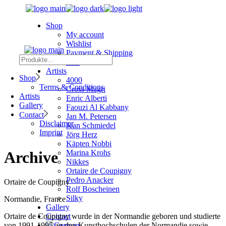
Skip
to
Shop
the
My account
content
Wishlist
Payment & Shipping
Search
Cart
Artists
Shop
4000
Terms & Conditions
Cross Magri
Artists
Enric Alberti
Gallery
Faouzi Al Kabbany
Contact
Jan M. Petersen
Disclaimer
Jean Schmiedel
Imprint
Jörg Herz
Käpten Nobbi
Archive
Marina Krohs
Nikkes
Ortaire de Coupigny
Pedro Anacker
Ortaire de Coupigny
Rolf Boscheinen
Silky
Normandie, France
Gallery
Contact
Ortaire de Coupigny wurde in der Normandie geboren und studierte
von 1991-1995 an den Kunsthochschulen der Normandie sowie