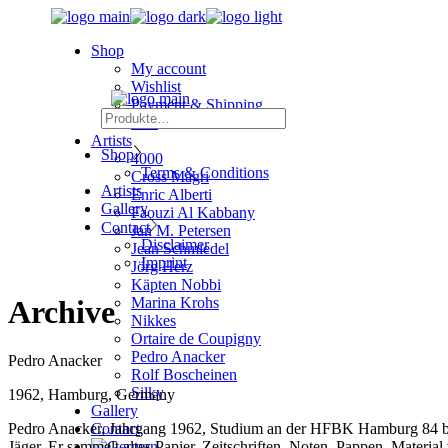
Skip
to
Shop
the
My account
content
Wishlist
Payment & Shipping
Search
Cart
Artists
Shop
4000
Terms & Conditions
Cross Magri
Artists
Enric Alberti
Gallery
Faouzi Al Kabbany
Contact
Jan M. Petersen
Disclaimer
Jean Schmiedel
Imprint
Jörg Herz
Käpten Nobbi
Archive
Marina Krohs
Nikkes
Ortaire de Coupigny
Pedro Anacker
Pedro Anacker
Rolf Boscheinen
Silky
1962, Hamburg, Germany
Gallery
Contact
Pedro Anacker, Jahrgang 1962, Studium an der HFBK Hamburg 84 bis 86
Jäger. Er sammelt altes Papier, Zeitschriften, Noten, Pappen, Materi