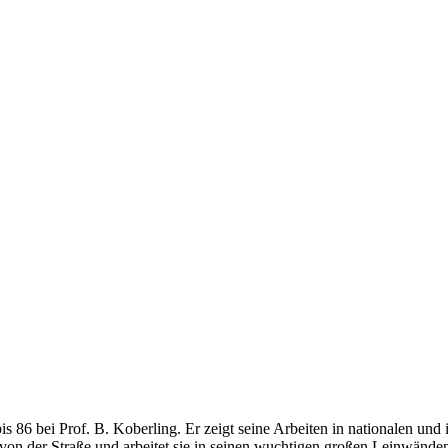
 bei Prof. B. Koberling. Er zeigt seine Arbeiten in nationalen und i
al von der Straße und arbeitet sie in seinen wuchtigen großen Leinwände